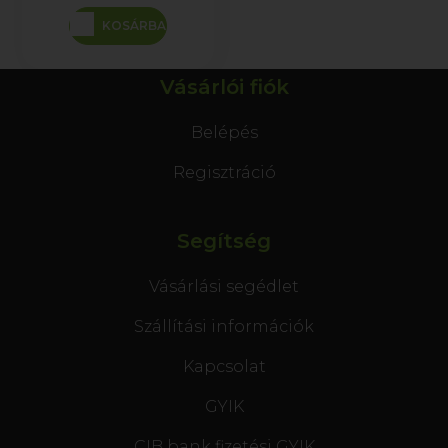
KOSÁRBA
Vásárlói fiók
Belépés
Regisztráció
Segítség
Vásárlási segédlet
Szállítási információk
Kapcsolat
GYIK
CIB bank fizetési GYIK