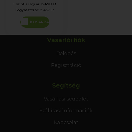
1. szintű Tagi ár:
6 490 Ft
Fogyasztói ár:
8 437 Ft
KOSÁRBA
Vásárlói fiók
Belépés
Regisztráció
Segítség
Vásárlási segédlet
Szállítási információk
Kapcsolat