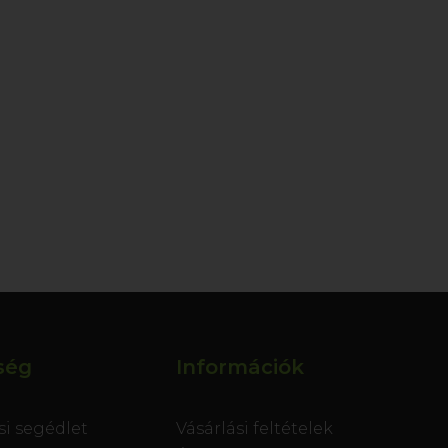
ség
Információk
si segédlet
Vásárlási feltételek