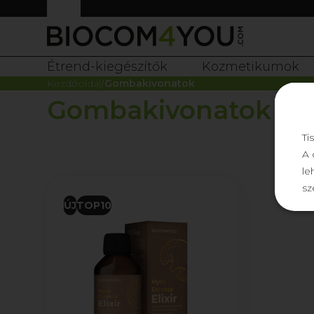
Étrend-kiegészítők
Kozmetikumok
Kezdőoldal
Gombakivonatok
Gombakivonatok
Ti
A 
le
sz
ÚJ
TOP10