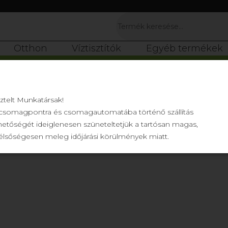
Otthon
Víztisztítók
Egyéb termékek
sztelt Munkatársak!
csomagpontra és csomagautomatába történő szállítás
hetőségét ideiglenesen szüneteltetjük a tartósan magas,
élsőségesen meleg időjárási körülmények miatt.