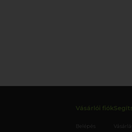
Vásárlói fiók
Segít
Belépés
Vásárlá