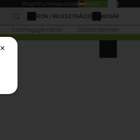
Blog
Rólunk
Kapcsolat
Nyelv
FIÓK / REGISZTRÁCIÓ
KOSÁR
0
Csomagajánlatok
Összes termék