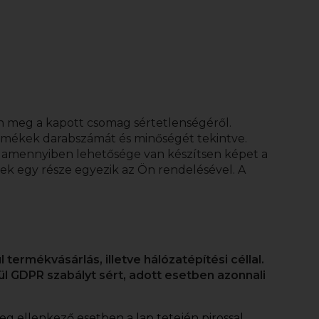
n meg a kapott csomag sértetlenségéről.
termékek darabszámát és minőségét tekintve.
s amennyiben lehetősége van készítsen képet a
ek egy része egyezik az Ön rendelésével. A
ermékvásárlás, illetve hálózatépítési céllal.
ül GDPR szabályt sért, adott esetben azonnali
k meg ellenkező esetben a lap tetején pirossal