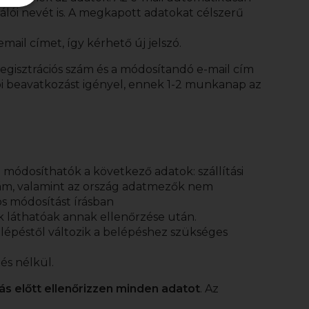
álói nevét is. A megkapott adatokat célszerű
mail címet, így kérhető új jelszó.
regisztrációs szám és a módosítandó e-mail cím
ói beavatkozást igényel, ennek 1-2 munkanap az
 módosíthatók a következő adatok: szállítási
ószám, valamint az ország adatmezők nem
s módosítást írásban
ek láthatóak annak ellenőrzése után.
épéstől változik a belépéshez szükséges
és nélkül.
lás előtt ellenőrizzen minden adatot
. Az