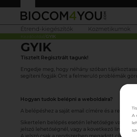
Étrend-kiegészítők
Kozmetikumok
Kezdőoldal
GYIK
GYIK
Tisztelt Regisztrált tagunk!
Engedje meg, hogy néhány szóban tájékoztassu
segíteni fogják Önt a felmerülő problémák gör
Hogyan tudok belépni a weboldalra?
Ti
A belépéshez a saját email címére és a regisztr
A 
Sikertelen belépés esetén lehetősége van a pro
le
jelszó lehetőségnél, vagy a következő linken ke
sz
A jelszó csak a rendszerben megadott címre me