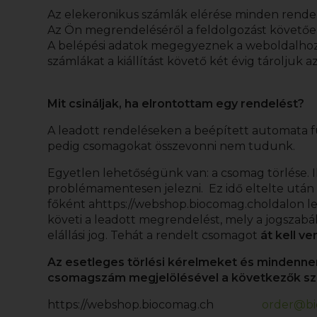
Az elekeronikus számlák elérése minden rendelé
Az Ön megrendeléséről a feldolgozást követően
A belépési adatok megegyeznek a weboldalhoz ha
számlákat a kiállítást követő két évig tároljuk 
Mit csináljak, ha elrontottam egy rendelést?
A leadott rendeléseken a beépített automata f
pedig csomagokat összevonni nem tudunk.
Egyetlen lehetőségünk van: a csomag törlése. 
problémamentesen jelezni. Ez idő eltelte után 
főként a
https://webshop.biocomag.ch
oldalon l
követi a leadott megrendelést, mely a jogszabá
elállási jog. Tehát a rendelt csomagot
át kell ve
Az esetleges törlési kérelmeket és mindennemű 
csomagszám megjelölésével a következők szeri
https://webshop.biocomag.ch
order@bi