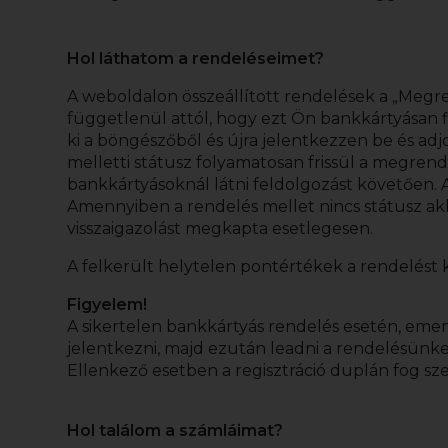
Hol láthatom a rendeléseimet?
A weboldalon összeállított rendelések a „Me
függetlenül attól, hogy ezt Ön bankkártyásan fize
ki a böngészőből és újra jelentkezzen be és adj
melletti státusz folyamatosan frissül a megrend
bankkártyásoknál látni feldolgozást követően. 
Amennyiben a rendelés mellet nincs státusz akko
visszaigazolást megkapta esetlegesen.
A felkerült helytelen pontértékek a rendelést
Figyelem!
A sikertelen bankkártyás rendelés esetén, emennyi
jelentkezni, majd ezután leadni a rendelésünke
Ellenkező esetben a regisztráció duplán fog sze
Hol találom a számláimat?