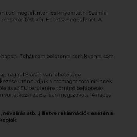
on tud megtekinteni és kinyomtatni:
Számla
megerősítést kér. Ez tetszőleges lehet. A
jtani. Tehát sem beletenni, sem kivenni, sem
ap reggel 8 óráig van lehetősége
érkezése után tudjuk a csomagot törölni.Ennek
lés és az EU területére történő beléptetés
 vonatkozik az EU-ban megszokott 14 napos
 névelírás stb…) illetve reklamációk esetén a
gkapják
: