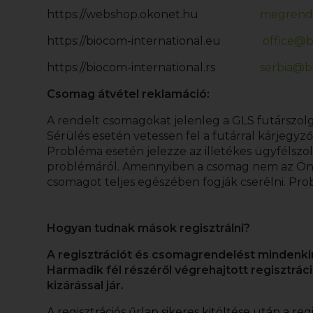
https://webshop.okonet.hu
megrend
https://biocom-international.eu
office@b
https://biocom-international.rs
serbia@bi
Csomag átvétel reklamáció:
A rendelt csomagokat jelenleg a GLS futárszol
Sérülés esetén vetessen fel a futárral kárjegy
Probléma esetén jelezze az illetékes ügyfélsz
problémáról. Amennyiben a csomag nem az Öné, 
csomagot teljes egészében fogják cserélni. Pr
Hogyan tudnak mások regisztrálni?
A regisztrációt és csomagrendelést mindenkinek
Harmadik fél részéről végrehajtott regisztrác
kizárással jár.
A regisztrációs űrlap sikeres kitöltése után a reg