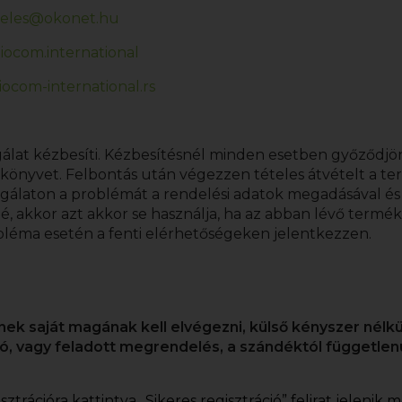
eles@okonet.hu
iocom.international
ocom-international.rs
gálat kézbesíti. Kézbesítésnél minden esetben győződjö
zőkönyvet. Felbontás után végezzen tételes átvételt a 
olgálaton a problémát a rendelési adatok megadásával é
akkor azt akkor se használja, ha az abban lévő termék
obléma esetén a fenti elérhetőségeken jelentkezzen.
 saját magának kell elvégezni, külső kényszer nélkül t
ió, vagy feladott megrendelés, a szándéktól független
isztrációra kattintva „Sikeres regisztráció” felirat jeleni