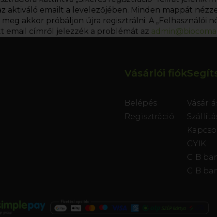
 aktiváló emailt a levelezőjében. Minden mappát nézzen 
eg akkor próbáljon újra regisztrálni. A „Felhasználói né
tett email címről jelezzék a problémát az
admin@biocoma
Vásárlói fiók
Segít
Belépés
Vásárlá
Regisztráció
Szállít
Kapcso
GYIK
CIB ban
CIB ban