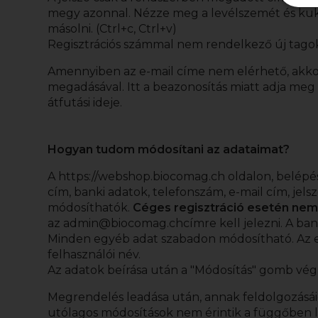
megy azonnal. Nézze meg a levélszemét és kuka 
másolni. (Ctrl+c, Ctrl+v)
Regisztrációs számmal nem rendelkező új tagok ná
Amennyiben az e-mail címe nem elérhető, akk
megadásával. Itt a beazonosítás miatt adja meg
átfutási ideje.
Hogyan tudom módosítani az adataimat?
A
https://webshop.biocomag.ch
oldalon, belépé
cím, banki adatok, telefonszám, e-mail cím, jel
módosíthatók.
Céges regisztráció esetén nem
az
admin@biocomag.ch
címre kell jelezni. A b
Minden egyéb adat szabadon módosítható. Az e
felhasználói név.
Az adatok beírása után a "Módosítás" gomb vég
Megrendelés leadása után, annak feldolgozásá
utólagos módosítások nem érintik a függőben 