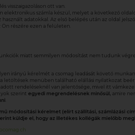
s visszaigazoláson ott van.
 elektronikus számla készül, melyet a következő oldal
sznált adatokkal. Az első belépés után az oldal jelszó 
az Ön részére ezen a felületen.
unkciók miatt semmilyen módosítást nem tudunk végreha
Ilyen irányú kérelmét a csomag leadását követő munkan
a letöltések menüben található elállási nyilatkozat be
eadott rendeléseknél van jelentősége, mivel itt vámkeze
lyok szerint
egyedi megrendelésnek minősül,
amire nem
nni
.
módosítási kérelmet (elírt szállítási, számlázási cím,
nt küldje el, hogy az illetékes kollégák mielőbb me
ocomag.ch