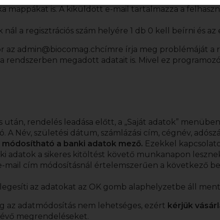
mappákat is. A kiküldött e-mail tartalmazza a felhaszn
l a regisztrációs szám helyére 1 db 0 kell beírni és az e
or az
admin@biocomag.ch
címre írja meg problémáját a 
 a rendszerben megadott adatait is. Mivel ez programoz
s után, rendelés leadása előtt, a „Saját adatok” menüben
szó. A Név, születési dátum, számlázási cím, cégnév, ad
 módosítható a banki adatok mező.
Ezekkel kapcsolato
anki adatok a sikeres kitöltést követő munkanapon leszn
-mail cím módosításnál értelemszerűen a következő bel
legesíti az adatokat az OK gomb alaphelyzetbe áll ment
ig az adatmódosítás nem lehetséges, ezért
kérjük vásár
lévő megrendeléseket.