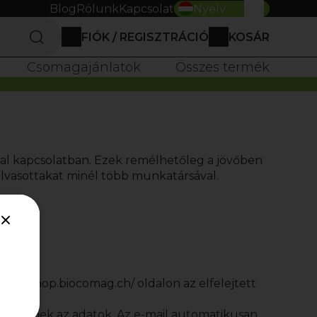
Blog
Rólunk
Kapcsolat
Nyelv
FIÓK / REGISZTRÁCIÓ
KOSÁR
0
Csomagajánlatok
Összes termék
al kapcsolatban. Ezek remélhetőleg a jövőben
lvasottakat minél több munkatársával.
://webshop.biocomag.ch/
oldalon az elfelejtett
pass
 egyeznek az adatok. Az e-mail automatikusan