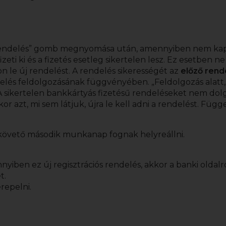
grendelés” gomb megnyomása után, amennyiben nem kap
ti ki és a fizetés esetleg sikertelen lesz. Ez esetben ne 
on le új rendelést. A rendelés sikerességét az
előző ren
elés feldolgozásának függvényében. „Feldolgozás alatt, 
A sikertelen bankkártyás fizetésű rendeléseket nem dolg
r azt, mi sem látjuk, újra le kell adni a rendelést. Függ
 követő második munkanap fognak helyreállni.
ben ez új regisztrációs rendelés, akkor a banki oldalról 
t.
repelni.