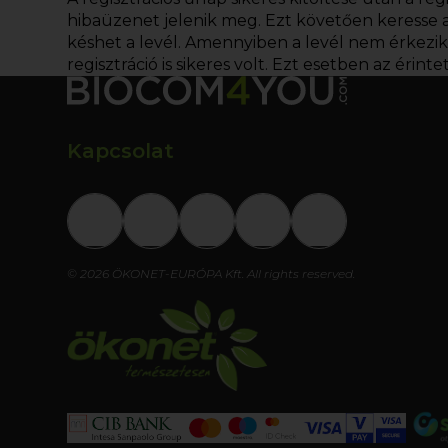
hibaüzenet jelenik meg. Ezt követően keresse az
késhet a levél. Amennyiben a levél nem érkezik m
regisztráció is sikeres volt. Ezt esetben az érin
Kapcsolat
© 2026 ÖKONET-EURÓPA Kft. All rights reserved.