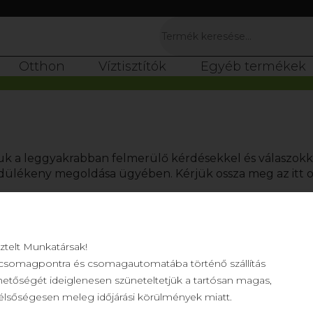
Otthon
Víztisztítók
Egyéb termékek
k a leggyakrabban felmerülő kérdésekkel és válaszokk
dülékeny megoldása ügyében. Kérjük ossza meg az itt o
sztelt Munkatársak!
ációnál előzőleg megadott jelszóra van szüksége.
csomagpontra és csomagautomatába történő szállítás
filjában megadott e-mail címére új jelszót kérni a
https
hetőségét ideiglenesen szüneteltetjük a tartósan magas,
resztül:
https://webshop.biocomag.ch/index.php?page=
élsőségesen meleg időjárási körülmények miatt.
gy ki, amennyiben hibaüzenetet kap vissza, akkor nem