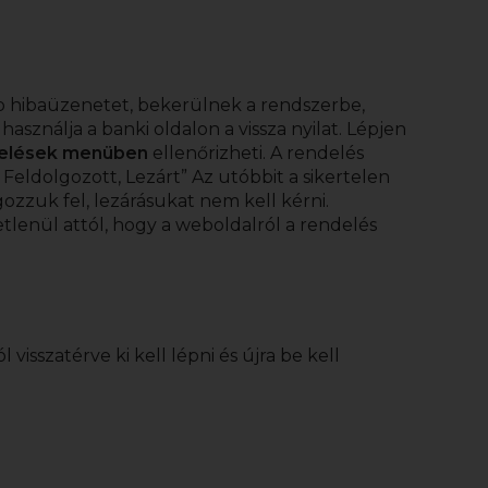
 hibaüzenetet, bekerülnek a rendszerbe,
használja a banki oldalon a vissza nyilat. Lépjen
delések menüben
ellenőrizheti. A rendelés
Feldolgozott, Lezárt” Az utóbbit a sikertelen
ozzuk fel, lezárásukat nem kell kérni.
etlenül attól, hogy a weboldalról a rendelés
visszatérve ki kell lépni és újra be kell