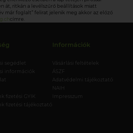
át, ritkán a levélszűrő beállítások miatt
v már foglalt” felirat jelenik meg akkor az előző
g.ch
címre.
ség
Információk
si segédlet
Vásárlási feltételek
ási információk
ÁSZF
lat
Adatvédelmi tájékoztató
NAIH
k fizetési GYIK
Impresszum
k fizetési tájékoztató