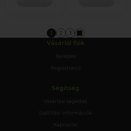
NINCS KÉSZLETEN
NINCS KÉSZLETEN
1
2
3
Vásárlói fiók
Belépés
Regisztráció
Segítség
Vásárlási segédlet
Szállítási információk
Kapcsolat