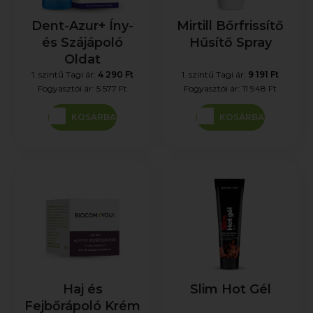
Dent-Azur+ Íny-
Mirtill Bőrfrissítő
és Szájápoló
Hűsítő Spray
Oldat
1. szintű Tagi ár:
4 290 Ft
1. szintű Tagi ár:
9 191 Ft
Fogyasztói ár:
5 577 Ft
Fogyasztói ár:
11 948 Ft
KOSÁRBA
KOSÁRBA
Haj és
Slim Hot Gél
Fejbőrápoló Krém