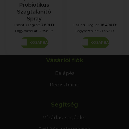
Probiotikus
Szagtalanító
Spray
1. szintű Tagi ár:
3 691 Ft
1. szintű Tagi ár:
16 490 Ft
Fogyasztói ár:
4 798 Ft
Fogyasztói ár:
21 437 Ft
KOSÁRBA
KOSÁRBA
Vásárlói fiók
Belépés
Regisztráció
Segítség
Vásárlási segédlet